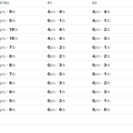
TOTAL
R1
R2
·
9
4
·
4
4
·
4
pts
tb
pts
tb
pts
tb
·
5
0
·
1
4
·
1
pts
tb
pts
tb
pts
tb
·
10
4
·
4
0
·
2
pts
tb
pts
tb
pts
tb
·
10
4
·
4
0
·
3
pts
tb
pts
tb
pts
tb
·
7
0
·
2
0
·
1
pts
tb
pts
tb
pts
tb
·
6
0
·
2
4
·
2
pts
tb
pts
tb
pts
tb
·
8
0
·
3
0
·
3
pts
tb
pts
tb
pts
tb
·
7
0
·
3
0
·
1
pts
tb
pts
tb
pts
tb
·
6
0
·
3
0
·
2
pts
tb
pts
tb
pts
tb
·
6
0
·
1
0
·
3
pts
tb
pts
tb
pts
tb
·
5
0
·
2
0
·
1
pts
tb
pts
tb
pts
tb
·
0
0
·
0
0
·
0
pts
tb
pts
tb
pts
tb