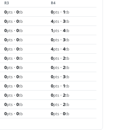
R3
R4
0
·
0
0
·
1
pts
tb
pts
tb
0
·
0
4
·
3
pts
tb
pts
tb
0
·
0
1
·
4
pts
tb
pts
tb
0
·
0
0
·
3
pts
tb
pts
tb
0
·
0
4
·
4
pts
tb
pts
tb
0
·
0
0
·
2
pts
tb
pts
tb
0
·
0
0
·
2
pts
tb
pts
tb
0
·
0
0
·
3
pts
tb
pts
tb
0
·
0
0
·
1
pts
tb
pts
tb
0
·
0
0
·
2
pts
tb
pts
tb
0
·
0
0
·
2
pts
tb
pts
tb
0
·
0
0
·
0
pts
tb
pts
tb