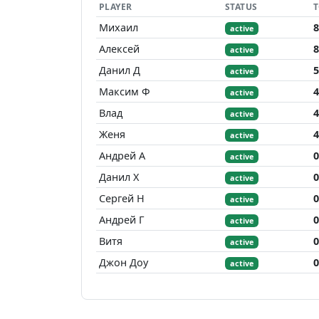
PLAYER
STATUS
Михаил
8
active
Алексей
8
active
Данил Д
5
active
Максим Ф
4
active
Влад
4
active
Женя
4
active
Андрей А
0
active
Данил Х
0
active
Сергей Н
0
active
Андрей Г
0
active
Витя
0
active
Джон Доу
0
active