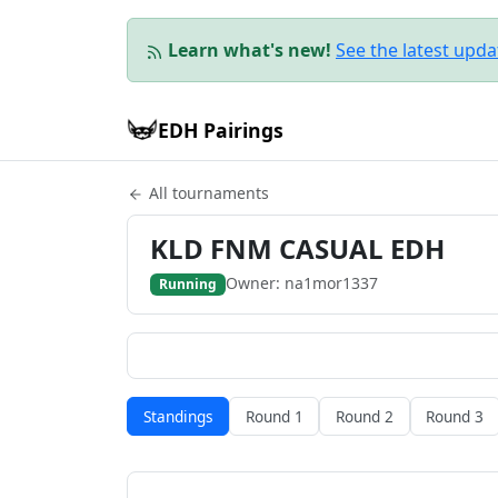
Learn what's new!
See the latest upd
EDH Pairings
All tournaments
KLD FNM CASUAL EDH
Owner: na1mor1337
Running
Standings
Round 1
Round 2
Round 3