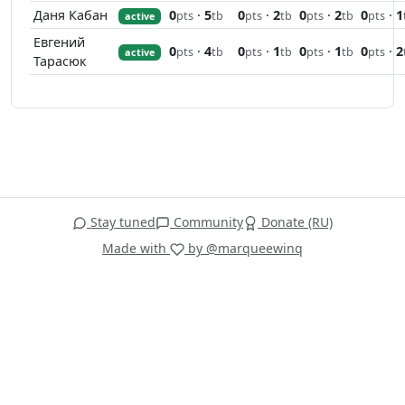
Даня Кабан
0
·
5
0
·
2
0
·
2
0
·
1
pts
tb
pts
tb
pts
tb
pts
active
Евгений
0
·
4
0
·
1
0
·
1
0
·
2
pts
tb
pts
tb
pts
tb
pts
active
Тарасюк
Stay tuned
Community
Donate (RU)
Made with
by @marqueewinq