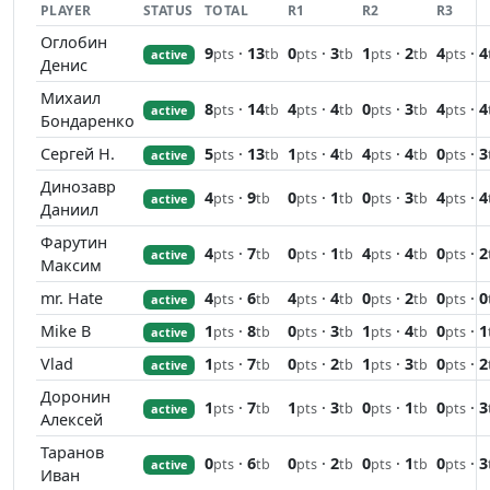
PLAYER
STATUS
TOTAL
R1
R2
R3
Оглобин
9
·
13
0
·
3
1
·
2
4
·
4
pts
tb
pts
tb
pts
tb
pts
active
Денис
Михаил
8
·
14
4
·
4
0
·
3
4
·
4
pts
tb
pts
tb
pts
tb
pts
active
Бондаренко
Сергей Н.
5
·
13
1
·
4
4
·
4
0
·
3
pts
tb
pts
tb
pts
tb
pts
active
Динозавр
4
·
9
0
·
1
0
·
3
4
·
4
pts
tb
pts
tb
pts
tb
pts
active
Даниил
Фарутин
4
·
7
0
·
1
4
·
4
0
·
2
pts
tb
pts
tb
pts
tb
pts
active
Максим
mr. Hate
4
·
6
4
·
4
0
·
2
0
·
0
pts
tb
pts
tb
pts
tb
pts
active
Mike B
1
·
8
0
·
3
1
·
4
0
·
1
pts
tb
pts
tb
pts
tb
pts
active
Vlad
1
·
7
0
·
2
1
·
3
0
·
2
pts
tb
pts
tb
pts
tb
pts
active
Доронин
1
·
7
1
·
3
0
·
1
0
·
3
pts
tb
pts
tb
pts
tb
pts
active
Алексей
Таранов
0
·
6
0
·
2
0
·
1
0
·
3
pts
tb
pts
tb
pts
tb
pts
active
Иван