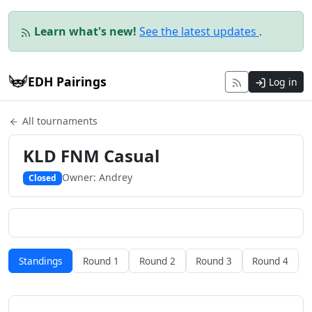
Learn what's new!
See the latest updates
.
EDH Pairings
Log in
All tournaments
KLD FNM Casual
Owner: Andrey
Closed
Standings
Round 1
Round 2
Round 3
Round 4