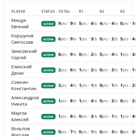
PLAYER
STATUS
TOTAL
R1
R2
R3
Мищук
9
·
9
5
·
4
4
·
4
0
·
1
pts
tb
pts
tb
pts
tb
pts
active
Евгений
Коршунов
6
·
9
1
·
3
0
·
2
5
·
4
pts
tb
pts
tb
pts
tb
pts
active
Святослав
Зинковский
6
·
9
0
·
2
5
·
4
1
·
3
pts
tb
pts
tb
pts
tb
pts
active
Сергей
Елинский
2
·
6
1
·
2
0
·
3
1
·
1
pts
tb
pts
tb
pts
tb
pts
active
Денис
Сомкин
2
·
4
1
·
1
0
·
1
1
·
2
pts
tb
pts
tb
pts
tb
pts
active
Константин
Александров
1
·
8
1
·
4
0
·
2
0
·
2
pts
tb
pts
tb
pts
tb
pts
active
Никита
Маугли
1
·
8
0
·
3
0
·
1
1
·
4
pts
tb
pts
tb
pts
tb
pts
active
Алексей
Вольпов
0
·
7
0
·
1
0
·
3
0
·
3
pts
tb
pts
tb
pts
tb
pts
active
Ярослав