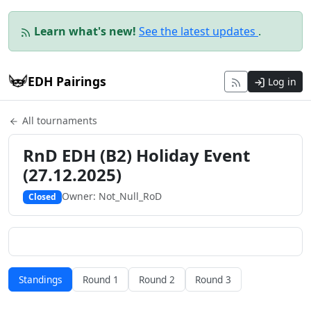
Learn what's new!
See the latest updates
.
EDH Pairings
Log in
All tournaments
RnD EDH (B2) Holiday Event
(27.12.2025)
Owner: Not_Null_RoD
Closed
Standings
Round 1
Round 2
Round 3