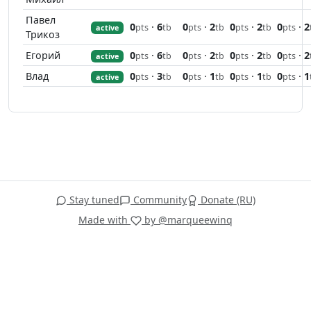
Павел
0
·
6
0
·
2
0
·
2
0
·
2
pts
tb
pts
tb
pts
tb
pts
active
Трикоз
Егорий
0
·
6
0
·
2
0
·
2
0
·
2
pts
tb
pts
tb
pts
tb
pts
active
Влад
0
·
3
0
·
1
0
·
1
0
·
1
pts
tb
pts
tb
pts
tb
pts
active
Stay tuned
Community
Donate (RU)
Made with
by @marqueewinq