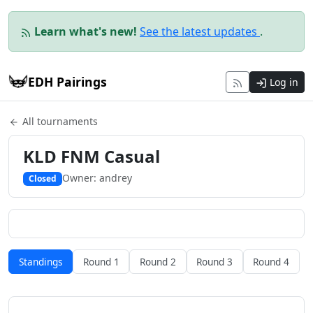
Learn what's new!
See the latest updates
.
EDH Pairings
Log in
All tournaments
KLD FNM Casual
Owner: andrey
Closed
Standings
Round 1
Round 2
Round 3
Round 4