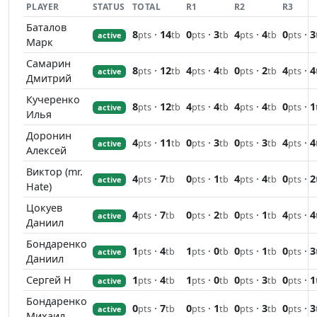
PLAYER
STATUS
TOTAL
R1
R2
R3
Баталов
8
·
14
0
·
3
4
·
4
0
·
3
pts
tb
pts
tb
pts
tb
pts
active
Марк
Самарин
8
·
12
4
·
4
0
·
2
4
·
4
pts
tb
pts
tb
pts
tb
pts
active
Дмитрий
Кучеренко
8
·
12
4
·
4
4
·
4
0
·
1
pts
tb
pts
tb
pts
tb
pts
active
Илья
Доронин
4
·
11
0
·
3
0
·
3
4
·
4
pts
tb
pts
tb
pts
tb
pts
active
Алексей
Виктор (mr.
4
·
7
0
·
1
4
·
4
0
·
2
pts
tb
pts
tb
pts
tb
pts
active
Hate)
Цокуев
4
·
7
0
·
2
0
·
1
4
·
4
pts
tb
pts
tb
pts
tb
pts
active
Даниил
Бондаренко
1
·
4
1
·
0
0
·
1
0
·
3
pts
tb
pts
tb
pts
tb
pts
active
Даниил
Сергей Н
1
·
4
1
·
0
0
·
3
0
·
1
pts
tb
pts
tb
pts
tb
pts
active
Бондаренко
0
·
7
0
·
1
0
·
3
0
·
3
pts
tb
pts
tb
pts
tb
pts
active
Михаил