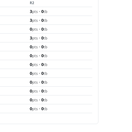
R2
3
·
0
pts
tb
3
·
0
pts
tb
0
·
0
pts
tb
3
·
0
pts
tb
0
·
0
pts
tb
0
·
0
pts
tb
0
·
0
pts
tb
0
·
0
pts
tb
0
·
0
pts
tb
0
·
0
pts
tb
0
·
0
pts
tb
0
·
0
pts
tb