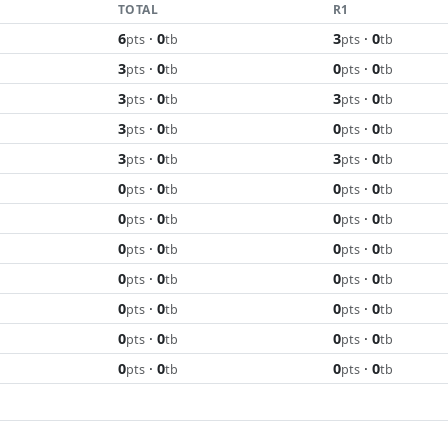
TOTAL
R1
6
·
0
3
·
0
pts
tb
pts
tb
3
·
0
0
·
0
pts
tb
pts
tb
3
·
0
3
·
0
pts
tb
pts
tb
3
·
0
0
·
0
pts
tb
pts
tb
3
·
0
3
·
0
pts
tb
pts
tb
0
·
0
0
·
0
pts
tb
pts
tb
0
·
0
0
·
0
pts
tb
pts
tb
0
·
0
0
·
0
pts
tb
pts
tb
0
·
0
0
·
0
pts
tb
pts
tb
0
·
0
0
·
0
pts
tb
pts
tb
0
·
0
0
·
0
pts
tb
pts
tb
0
·
0
0
·
0
pts
tb
pts
tb