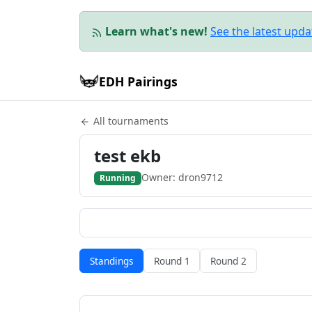
Learn what's new!
See the latest upd
EDH Pairings
All tournaments
test ekb
Owner: dron9712
Running
Standings
Round 1
Round 2