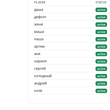
PLAYER
STATUS
даша
active
дефолт
active
женя
active
маша
active
паша
active
артем
active
аня
active
кирилл
active
сергей
active
холодный
active
андрей
active
коля
active