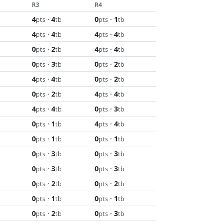
R3
R4
4
·
4
0
·
1
pts
tb
pts
tb
4
·
4
4
·
4
pts
tb
pts
tb
0
·
2
4
·
4
pts
tb
pts
tb
0
·
3
0
·
2
pts
tb
pts
tb
4
·
4
0
·
2
pts
tb
pts
tb
0
·
2
4
·
4
pts
tb
pts
tb
4
·
4
0
·
3
pts
tb
pts
tb
0
·
1
4
·
4
pts
tb
pts
tb
0
·
1
0
·
1
pts
tb
pts
tb
0
·
3
0
·
3
pts
tb
pts
tb
0
·
3
0
·
3
pts
tb
pts
tb
0
·
2
0
·
2
pts
tb
pts
tb
0
·
1
0
·
1
pts
tb
pts
tb
0
·
2
0
·
3
pts
tb
pts
tb