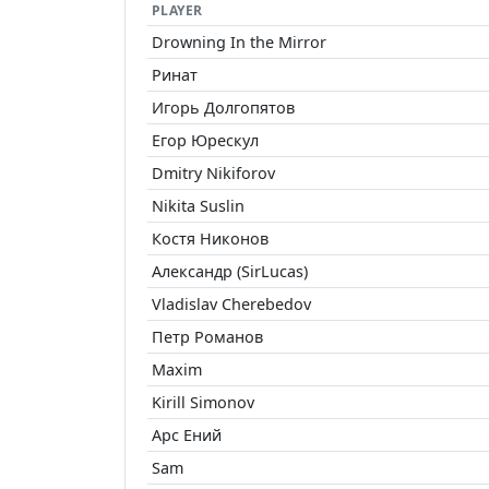
PLAYER
Drowning In the Mirror
Ринат
Игорь Долгопятов
Егор Юрескул
Dmitry Nikiforov
Nikita Suslin
Костя Никонов
Александр (SirLucas)
Vladislav Cherebedov
Петр Романов
Maxim
Kirill Simonov
Арс Ений
Sam