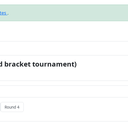
ates
.
3rd bracket tournament)
Round 4