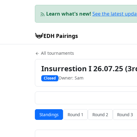
Learn what's new!
See the latest upd
EDH Pairings
All tournaments
Insurrestion I 26.07.25 (
Owner: Sam
Closed
Standings
Round 1
Round 2
Round 3