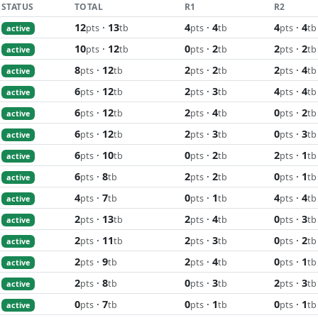
STATUS
TOTAL
R1
R2
12
·
13
4
·
4
4
·
4
pts
tb
pts
tb
pts
tb
active
10
·
12
0
·
2
2
·
2
pts
tb
pts
tb
pts
tb
active
8
·
12
2
·
2
2
·
4
pts
tb
pts
tb
pts
tb
active
6
·
12
2
·
3
4
·
4
pts
tb
pts
tb
pts
tb
active
6
·
12
2
·
4
0
·
2
pts
tb
pts
tb
pts
tb
active
6
·
12
2
·
3
0
·
3
pts
tb
pts
tb
pts
tb
active
6
·
10
0
·
2
2
·
1
pts
tb
pts
tb
pts
tb
active
6
·
8
2
·
2
0
·
1
pts
tb
pts
tb
pts
tb
active
4
·
7
0
·
1
4
·
4
pts
tb
pts
tb
pts
tb
active
2
·
13
2
·
4
0
·
3
pts
tb
pts
tb
pts
tb
active
2
·
11
2
·
3
0
·
2
pts
tb
pts
tb
pts
tb
active
2
·
9
2
·
4
0
·
1
pts
tb
pts
tb
pts
tb
active
2
·
8
0
·
3
2
·
3
pts
tb
pts
tb
pts
tb
active
0
·
7
0
·
1
0
·
1
pts
tb
pts
tb
pts
tb
active