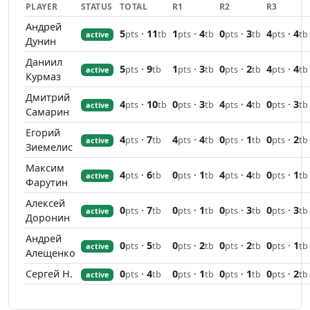
PLAYER
STATUS
TOTAL
R1
R2
R3
Андрей
5
·
11
1
·
4
0
·
3
4
·
4
pts
tb
pts
tb
pts
tb
pts
tb
active
Дунин
Даниил
5
·
9
1
·
3
0
·
2
4
·
4
pts
tb
pts
tb
pts
tb
pts
tb
active
Курмаз
Дмитрий
4
·
10
0
·
3
4
·
4
0
·
3
pts
tb
pts
tb
pts
tb
pts
tb
active
Самарин
Егорий
4
·
7
4
·
4
0
·
1
0
·
2
pts
tb
pts
tb
pts
tb
pts
tb
active
Зиемелис
Максим
4
·
6
0
·
1
4
·
4
0
·
1
pts
tb
pts
tb
pts
tb
pts
tb
active
Фарутин
Алексей
0
·
7
0
·
1
0
·
3
0
·
3
pts
tb
pts
tb
pts
tb
pts
tb
active
Доронин
Андрей
0
·
5
0
·
2
0
·
2
0
·
1
pts
tb
pts
tb
pts
tb
pts
tb
active
Алещенко
Сергей Н.
0
·
4
0
·
1
0
·
1
0
·
2
pts
tb
pts
tb
pts
tb
pts
tb
active