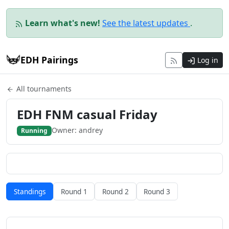
Learn what's new!
See the latest updates
.
EDH Pairings
Log in
All tournaments
EDH FNM casual Friday
Owner: andrey
Running
Standings
Round 1
Round 2
Round 3