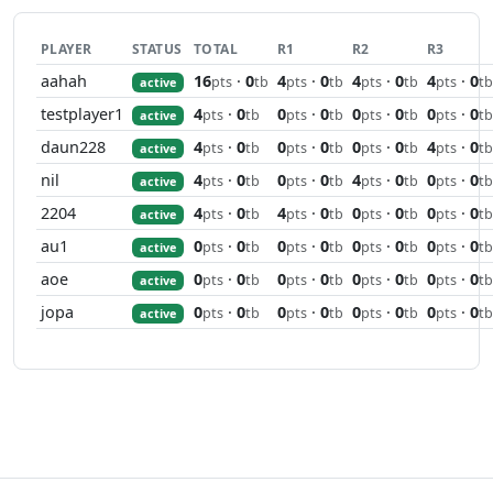
PLAYER
STATUS
TOTAL
R1
R2
R3
aahah
16
·
0
4
·
0
4
·
0
4
·
0
pts
tb
pts
tb
pts
tb
pts
tb
active
testplayer1
4
·
0
0
·
0
0
·
0
0
·
0
pts
tb
pts
tb
pts
tb
pts
tb
active
daun228
4
·
0
0
·
0
0
·
0
4
·
0
pts
tb
pts
tb
pts
tb
pts
tb
active
nil
4
·
0
0
·
0
4
·
0
0
·
0
pts
tb
pts
tb
pts
tb
pts
tb
active
2204
4
·
0
4
·
0
0
·
0
0
·
0
pts
tb
pts
tb
pts
tb
pts
tb
active
au1
0
·
0
0
·
0
0
·
0
0
·
0
pts
tb
pts
tb
pts
tb
pts
tb
active
aoe
0
·
0
0
·
0
0
·
0
0
·
0
pts
tb
pts
tb
pts
tb
pts
tb
active
jopa
0
·
0
0
·
0
0
·
0
0
·
0
pts
tb
pts
tb
pts
tb
pts
tb
active