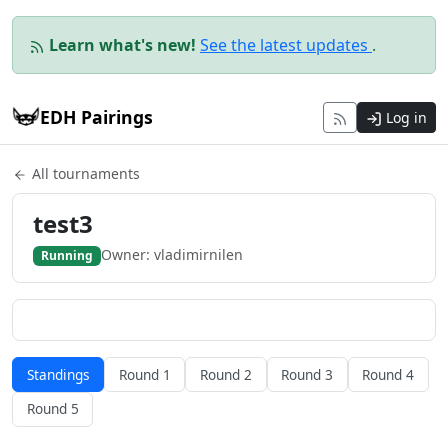
Learn what's new!
See the latest updates
.
EDH Pairings
Log in
All tournaments
test3
Owner: vladimirnilen
Running
Standings
Round 1
Round 2
Round 3
Round 4
Round 5