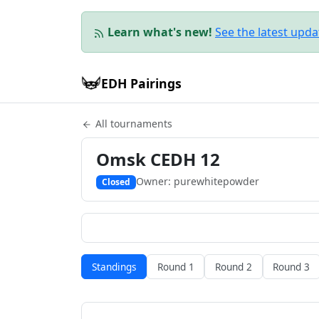
Learn what's new!
See the latest upd
EDH Pairings
All tournaments
Omsk CEDH 12
Owner: purewhitepowder
Closed
Standings
Round 1
Round 2
Round 3