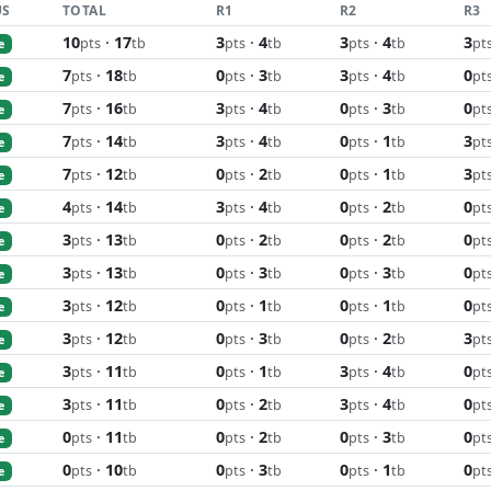
US
TOTAL
R1
R2
R3
10
·
17
3
·
4
3
·
4
3
pts
tb
pts
tb
pts
tb
pt
e
7
·
18
0
·
3
3
·
4
0
pts
tb
pts
tb
pts
tb
pt
e
7
·
16
3
·
4
0
·
3
0
pts
tb
pts
tb
pts
tb
pt
e
7
·
14
3
·
4
0
·
1
3
pts
tb
pts
tb
pts
tb
pt
e
7
·
12
0
·
2
0
·
1
3
pts
tb
pts
tb
pts
tb
pt
e
4
·
14
3
·
4
0
·
2
0
pts
tb
pts
tb
pts
tb
pt
e
3
·
13
0
·
2
0
·
2
0
pts
tb
pts
tb
pts
tb
pt
e
3
·
13
0
·
3
0
·
3
0
pts
tb
pts
tb
pts
tb
pt
e
3
·
12
0
·
1
0
·
1
0
pts
tb
pts
tb
pts
tb
pt
e
3
·
12
0
·
3
0
·
2
3
pts
tb
pts
tb
pts
tb
pt
e
3
·
11
0
·
1
3
·
4
0
pts
tb
pts
tb
pts
tb
pt
e
3
·
11
0
·
2
3
·
4
0
pts
tb
pts
tb
pts
tb
pt
e
0
·
11
0
·
2
0
·
3
0
pts
tb
pts
tb
pts
tb
pt
e
0
·
10
0
·
3
0
·
1
0
pts
tb
pts
tb
pts
tb
pt
e