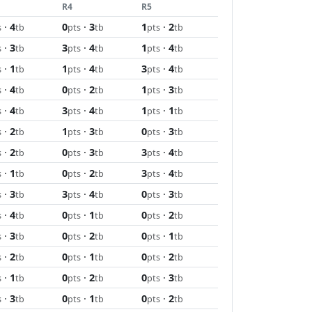
R4
R5
·
4
0
·
3
1
·
2
s
tb
pts
tb
pts
tb
·
3
3
·
4
1
·
4
s
tb
pts
tb
pts
tb
·
1
1
·
4
3
·
4
s
tb
pts
tb
pts
tb
·
4
0
·
2
1
·
3
s
tb
pts
tb
pts
tb
·
4
3
·
4
1
·
1
s
tb
pts
tb
pts
tb
·
2
1
·
3
0
·
3
s
tb
pts
tb
pts
tb
·
2
0
·
3
3
·
4
s
tb
pts
tb
pts
tb
·
1
0
·
2
3
·
4
s
tb
pts
tb
pts
tb
·
3
3
·
4
0
·
3
s
tb
pts
tb
pts
tb
·
4
0
·
1
0
·
2
s
tb
pts
tb
pts
tb
·
3
0
·
2
0
·
1
s
tb
pts
tb
pts
tb
·
2
0
·
1
0
·
2
s
tb
pts
tb
pts
tb
·
1
0
·
2
0
·
3
s
tb
pts
tb
pts
tb
·
3
0
·
1
0
·
2
s
tb
pts
tb
pts
tb