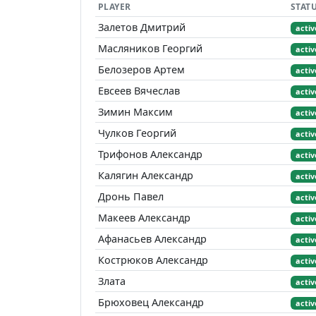
PLAYER
STAT
Залетов Дмитрий
activ
Масляников Георгий
activ
Белозеров Артем
activ
Евсеев Вячеслав
activ
Зимин Максим
activ
Чулков Георгий
activ
Трифонов Александр
activ
Калягин Александр
activ
Дронь Павел
activ
Макеев Александр
activ
Афанасьев Александр
activ
Кострюков Александр
activ
Злата
activ
Брюховец Александр
activ