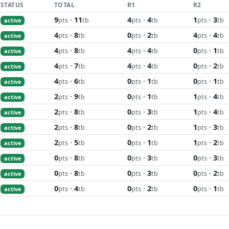
STATUS
TOTAL
R1
R2
9
·
11
4
·
4
1
·
3
pts
tb
pts
tb
pts
tb
active
4
·
8
0
·
2
4
·
4
pts
tb
pts
tb
pts
tb
active
4
·
8
4
·
4
0
·
1
pts
tb
pts
tb
pts
tb
active
4
·
7
4
·
4
0
·
2
pts
tb
pts
tb
pts
tb
active
4
·
6
0
·
1
0
·
1
pts
tb
pts
tb
pts
tb
active
2
·
9
0
·
1
1
·
4
pts
tb
pts
tb
pts
tb
active
2
·
8
0
·
3
1
·
4
pts
tb
pts
tb
pts
tb
active
2
·
8
0
·
2
1
·
3
pts
tb
pts
tb
pts
tb
active
2
·
5
0
·
1
1
·
2
pts
tb
pts
tb
pts
tb
active
0
·
8
0
·
3
0
·
3
pts
tb
pts
tb
pts
tb
active
0
·
8
0
·
3
0
·
2
pts
tb
pts
tb
pts
tb
active
0
·
4
0
·
2
0
·
1
pts
tb
pts
tb
pts
tb
active