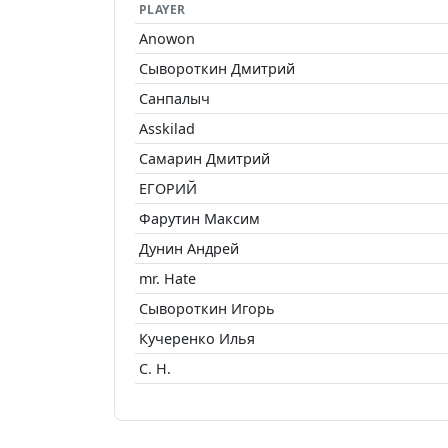
PLAYER
Anowon
Сывороткин Дмитрий
Санпалыч
Asskilad
Самарин Дмитрий
ЕГОРИЙ
Фарутин Максим
Дунин Андрей
mr. Hate
Сывороткин Игорь
Кучеренко Илья
С. Н.