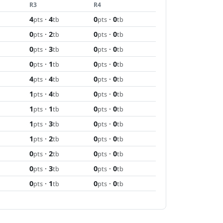
R3
R4
4
·
4
0
·
0
pts
tb
pts
tb
0
·
2
0
·
0
pts
tb
pts
tb
0
·
3
0
·
0
pts
tb
pts
tb
0
·
1
0
·
0
pts
tb
pts
tb
4
·
4
0
·
0
pts
tb
pts
tb
1
·
4
0
·
0
pts
tb
pts
tb
1
·
1
0
·
0
pts
tb
pts
tb
1
·
3
0
·
0
pts
tb
pts
tb
1
·
2
0
·
0
pts
tb
pts
tb
0
·
2
0
·
0
pts
tb
pts
tb
0
·
3
0
·
0
pts
tb
pts
tb
0
·
1
0
·
0
pts
tb
pts
tb