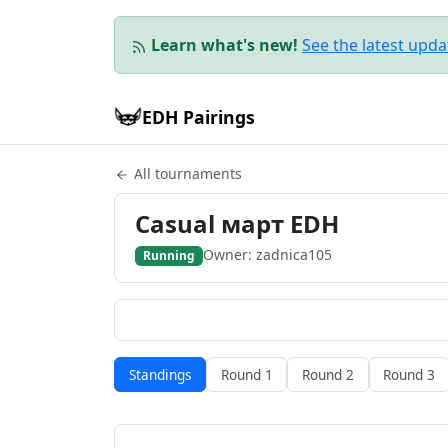
Learn what's new!
See the latest upd
EDH Pairings
All tournaments
Casual март EDH
Owner: zadnica105
Running
Standings
Round 1
Round 2
Round 3