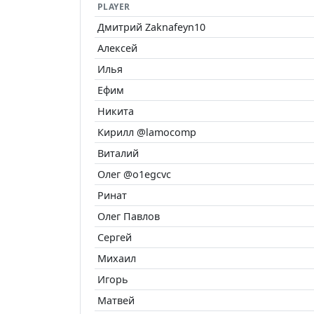
PLAYER
Дмитрий Zaknafeyn10
Алексей
Илья
Ефим
Никита
Кирилл @lamocomp
Виталий
Олег @o1egcvc
Ринат
Олег Павлов
Сергей
Михаил
Игорь
Матвей