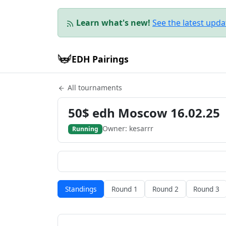
Learn what's new!
See the latest upd
EDH Pairings
All tournaments
50$ edh Moscow 16.02.25
Owner: kesarrr
Running
Standings
Round 1
Round 2
Round 3