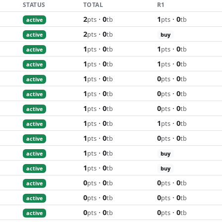
STATUS
TOTAL
R1
2
·
0
1
·
0
pts
tb
pts
tb
active
2
·
0
pts
tb
active
buy
1
·
0
1
·
0
pts
tb
pts
tb
active
1
·
0
1
·
0
pts
tb
pts
tb
active
1
·
0
0
·
0
pts
tb
pts
tb
active
1
·
0
0
·
0
pts
tb
pts
tb
active
1
·
0
0
·
0
pts
tb
pts
tb
active
1
·
0
1
·
0
pts
tb
pts
tb
active
1
·
0
0
·
0
pts
tb
pts
tb
active
1
·
0
pts
tb
active
buy
1
·
0
pts
tb
active
buy
0
·
0
0
·
0
pts
tb
pts
tb
active
0
·
0
0
·
0
pts
tb
pts
tb
active
0
·
0
0
·
0
pts
tb
pts
tb
active