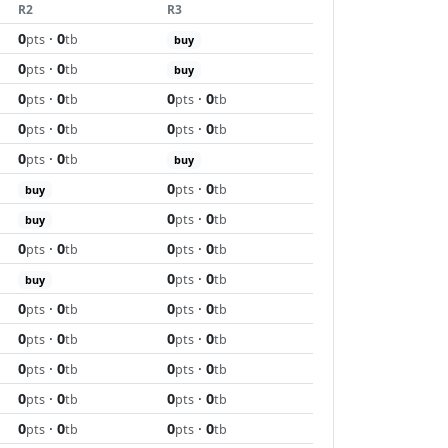
R2
R3
0
·
0
pts
tb
buy
0
·
0
pts
tb
buy
0
·
0
0
·
0
pts
tb
pts
tb
0
·
0
0
·
0
pts
tb
pts
tb
0
·
0
pts
tb
buy
0
·
0
pts
tb
buy
0
·
0
pts
tb
buy
0
·
0
0
·
0
pts
tb
pts
tb
0
·
0
pts
tb
buy
0
·
0
0
·
0
pts
tb
pts
tb
0
·
0
0
·
0
pts
tb
pts
tb
0
·
0
0
·
0
pts
tb
pts
tb
0
·
0
0
·
0
pts
tb
pts
tb
0
·
0
0
·
0
pts
tb
pts
tb